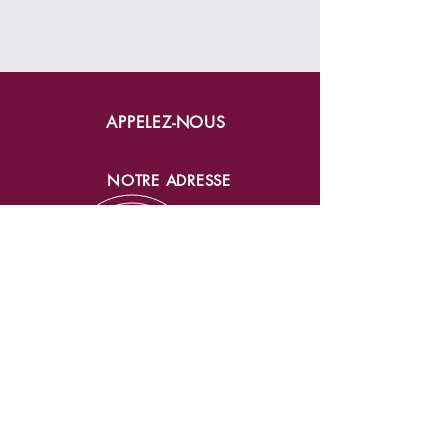
APPELEZ-NOUS
NOTRE ADRESSE
HEURES D'OUVERTURE
SERVICE À LA CLIENTÈLE
Tél:
1 450.438.2977
1 877.438.2977
801 rue Price, Saint-Jérôme, Qc,
J7Y 4E2
Lundi au jeudi 8am – 5pm