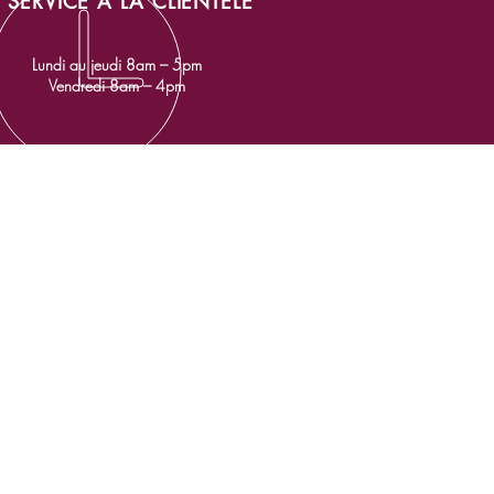
SERVICE À LA CLIENTÈLE
Lundi au jeudi 8am – 5pm
Vendredi 8am – 4pm