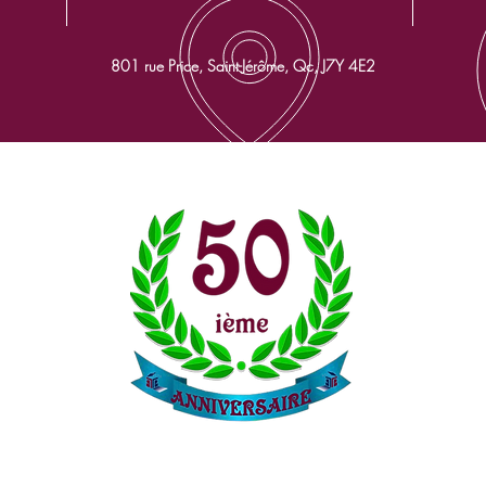
801 rue Price, Saint-Jérôme, Qc, J7Y 4E2
PLUS DE 50 ANS D'EXPÉRIENCES